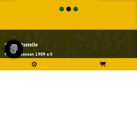
Geschäftsstelle
MTV Pattensen 1909 e.V.
Hirtenbrink 59
21423 Winsen Luhe
0176 81294500
info@mtv-pattensen.de
Sportangebote finden
Unser Sportangebot
Sportsuche
Ausfälle und Vertretungen
Deutsches Sportabzeichen